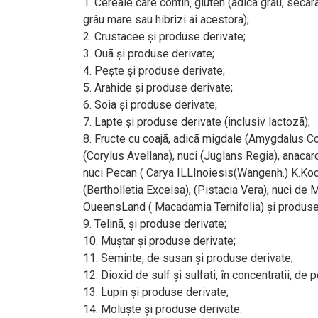
1. Cereale care contin‚ gluten (adicã grâu, secarã
grâu mare sau hibrizi ai acestora);
2. Crustacee şi produse derivate;
3. Ouã şi produse derivate;
4. Peşte şi produse derivate;
5. Arahide şi produse derivate;
6. Soia şi produse derivate;
7. Lapte şi produse derivate (inclusiv lactozã);
8. Fructe cu coajã, adicã migdale (Amygdalus C
(Corylus Avellana), nuci (Juglans Regia), anaca
nuci Pecan ( Carya ILLInoiesis(Wangenh.) K.Koch
(Bertholletia Excelsa), (Pistacia Vera), nuci de
OueensLand ( Macadamia Ternifolia) şi produse
9. Telinã‚ şi produse derivate;
10. Muştar şi produse derivate;
11. Seminte‚ de susan şi produse derivate;
12. Dioxid de sulf şi sulfati‚ în concentratii‚ de 
13. Lupin şi produse derivate;
14. Moluşte şi produse derivate.