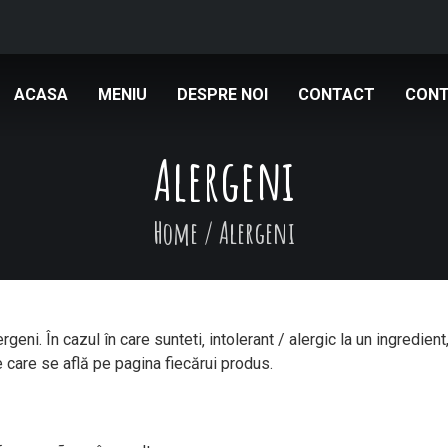
ACASA
MENIU
DESPRE NOI
CONTACT
CONT
Alergeni
Home
/
Alergeni
geni. În cazul în care sunteti‚ intolerant / alergic la un ingredie
e care se află pe pagina fiecărui produs.