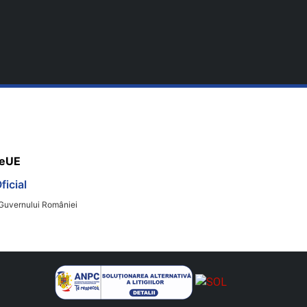
ieUE
icial
a Guvernului României