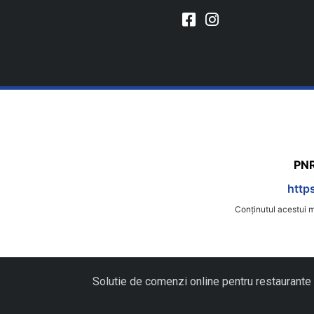
PNR
http
Conținutul acestui m
Solutie de comenzi online pentru restaurante