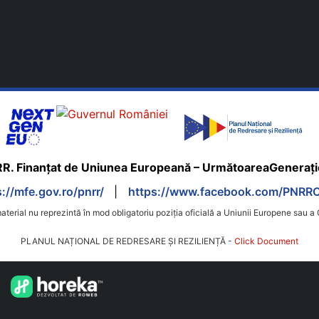
R. Finanțat de Uniunea Europeană – UrmătoareaGeneraț
s://mfe.gov.ro/pnrr/
|
https://www.facebook.com/PNRROf
aterial nu reprezintă în mod obligatoriu poziția oficială a Uniunii Europene sau 
PLANUL NAȚIONAL DE REDRESARE ȘI REZILIENȚĂ -
Click Document