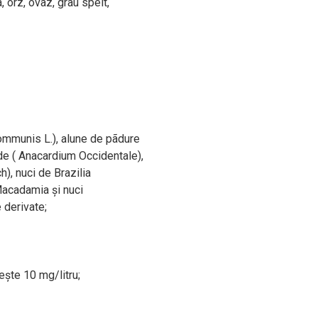
, orz, ovãz, grâu spelt,
ommunis L.), alune de pãdure
rde ( Anacardium Occidentale),
), nuci de Brazilia
 Macadamia şi nuci
 derivate;
peşte 10 mg/litru;