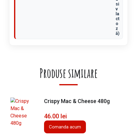
si
v
la
ct
o
z
ă)
Produse similare
Crispy Mac & Cheese 480g
46.00
lei
Comanda acum