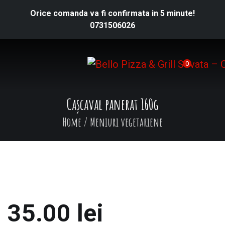
Orice comanda va fi confirmata in 5 minute!
0731506026
0
Cașcaval panerat 160g
Home
/
Meniuri vegetariene
35.00
lei