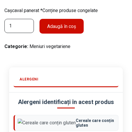
Cașcaval panerat *Conține produse congelate
C
Adaugă în coș
a
n
t
Categorie:
Meniuri vegetariene
i
t
a
t
e
ALERGENI
C
a
ș
Alergeni identificați în acest produs
c
a
v
Cereale care conțin
gluten
a