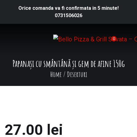
Orice comanda va fi confirmata in 5 minute!
0731506026
0
Papanași cu smântână și gem de afine 150g
Home
/
Deserturi
27.00
lei