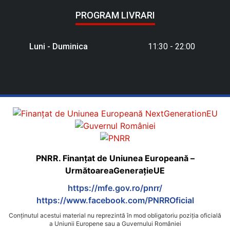
PROGRAM LIVRARI
Luni - Duminica
11:30 - 22:00
PNRR. Finanțat de Uniunea Europeană –
UrmătoareaGenerațieUE
https://mfe.gov.ro/pnrr/
https://www.facebook.com/PNRROficial
Conținutul acestui material nu reprezintă în mod obligatoriu poziția oficială
a Uniunii Europene sau a Guvernului României