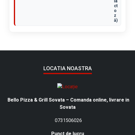
la
a
ct
o
f
z
i
ă)
n
e
1
5
0
g
LOCATIA NOASTRA
Bello Pizza & Grill Sovata – Comanda online, livrare in
Sovata
0731506026
Punct de lucru