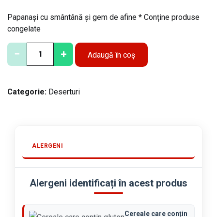
Papanași cu smântână și gem de afine * Conține produse
congelate
C
−
+
Adaugă în coș
a
n
t
Categorie:
Deserturi
i
t
a
t
e
ALERGENI
P
a
p
Alergeni identificați în acest produs
a
n
a
Cereale care conțin