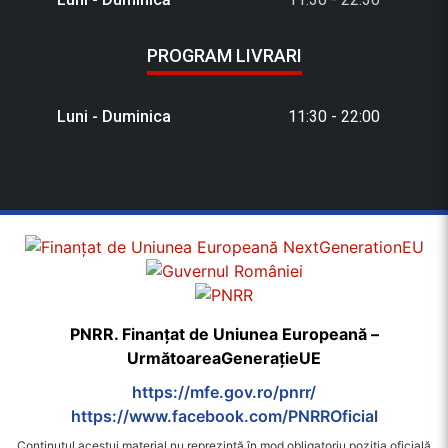
PROGRAM LIVRARI
Luni - Duminica
11:30 - 22:00
PNRR. Finanțat de Uniunea Europeană –
UrmătoareaGenerațieUE
https://mfe.gov.ro/pnrr/
https://www.facebook.com/PNRROficial
Conținutul acestui material nu reprezintă în mod obligatoriu poziția oficială